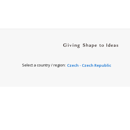
Select a country / region:
Czech - Czech Republic
onný obsah
Nastavení cookies
Transparentnost
tálech Alma Career
Zásady ochrany soukromí
Podmínky používání
ých práv třetích stran
0 00 Praha 8, sp. zn. C 82484 vedená u Městského soudu v Praze.