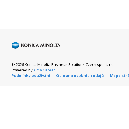
© 2026 Konica Minolta Business Solutions Czech spol. s r.o.
Powered by
Alma Career
Podmínky používání
Ochrana osobních údajů
Mapa str
© Alma Career Czechia
Webovou stránku stránku pro klienta vytvořila a provozuje Alma