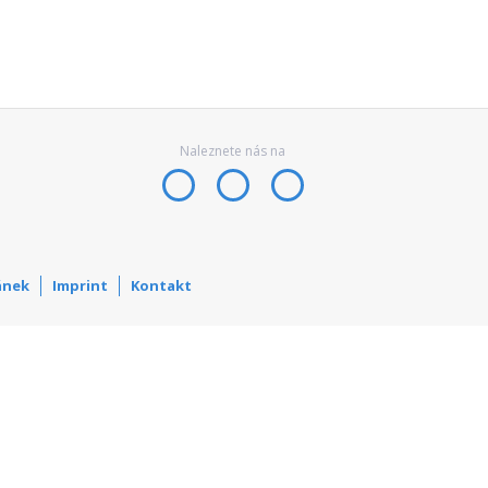
Naleznete nás na
ánek
Imprint
Kontakt
Nahlásit nezák
Reklama na por
 s.r.o. Vizuální podoba webové stránky může být rovněž předmětem autorsk
 Career Czechia s.r.o., IČO 26441381, se sídlem Menclova 2538/2, Libeň, 18